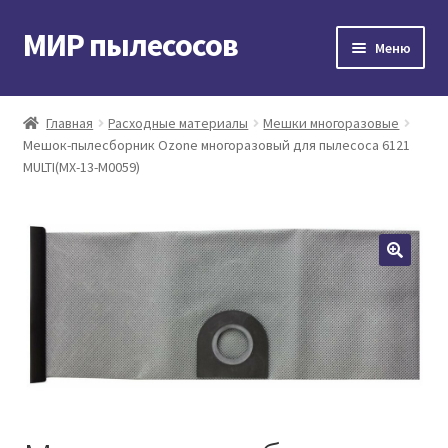
МИР пылесосов
Перейти
Перейти
Меню
к
к
навигации
содержимому
Главная
Главная
Расходные материалы
Мешки многоразовые
Мешок-пылесборник Ozone многоразовый для пылесоса 6121
Мой аккаунт
MULTI(MX-13-M0059)
Доставка и оплата
Контакты
Корзина