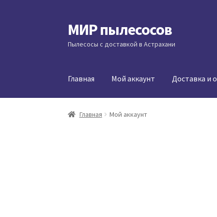
МИР пылесосов
Перейти
Перейти
к
к
Пылесосы с доставкой в Астрахани
навигации
содержимому
Главная
Мой аккаунт
Доставка и 
Главная
Мой аккаунт