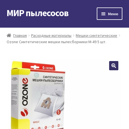
МИР пылесосов
Перейти
Перейти
Меню
к
к
навигации
содержимому
Главная
Главная
Расходные материалы
Мешки синтетические
Ozone Синтетические мешки пылесборники M-49 5 шт.
Мой аккаунт
Доставка и оплата
Контакты
Корзина