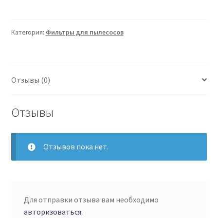
Ozone
Набор
фильтров
Категория:
Фильтры для пылесосов
H-
07
1
Отзывы (0)
шт.
Отзывы
Отзывов пока нет.
Для отправки отзыва вам необходимо
авторизоваться
.