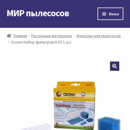
МИР пылесосов
Перейти
Перейти
Меню
к
к
навигации
содержимому
Главная
Главная
Расходные материалы
Фильтры для пылесосов
Ozone Набор фильтров H-07 1 шт.
Мой аккаунт
Доставка и оплата
Контакты
Корзина