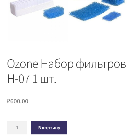
Ozone Набор фильтров
H-07 1 шт.
₽
600.00
Количество
В корзину
товара