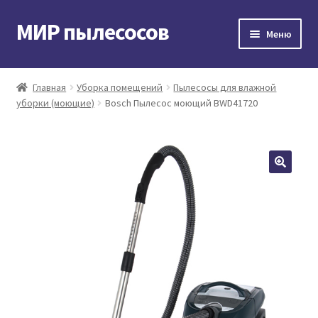
МИР пылесосов
Перейти
Перейти
Меню
к
к
навигации
содержимому
Главная
Главная
Уборка помещений
Пылесосы для влажной
уборки (моющие)
Bosch Пылесос моющий BWD41720
Мой аккаунт
Доставка и оплата
Контакты
Корзина