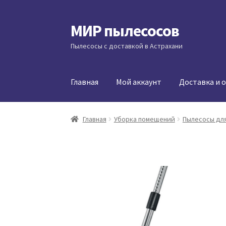
МИР пылесосов
Перейти
Перейти
к
к
Пылесосы с доставкой в Астрахани
навигации
содержимому
Главная
Мой аккаунт
Доставка и 
Главная
Уборка помещений
Пылесосы для