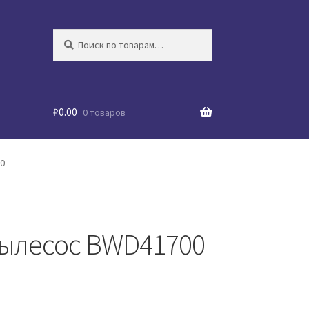
Искать:
Поиск
₽
0.00
0 товаров
0
ылесос BWD41700