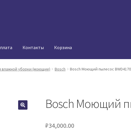
оплата
Контакты
Корзина
 влажной уборки (моющие)
Bosch
Bosch Моющий пылесос BWD4170
Bosch Моющий п
₽
34,000.00