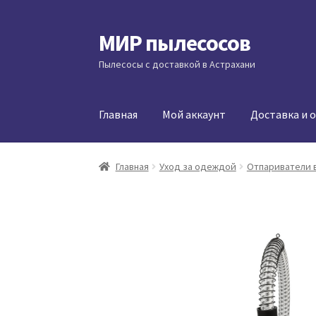
МИР пылесосов
Перейти
Перейти
к
к
Пылесосы с доставкой в Астрахани
навигации
содержимому
Главная
Мой аккаунт
Доставка и 
Главная
Уход за одеждой
Отпариватели 