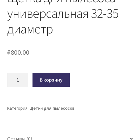
универсальная 32-35
диаметр
₽
800.00
Количество
В корзину
товара
Щетка
для
пылесоса
Категория:
Щетки для пылесосов
универсальная
32-
35
Отзывы (0)
диаметр