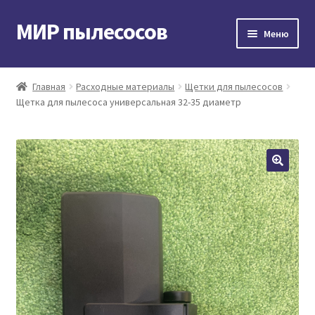
МИР пылесосов
Перейти
Перейти
Меню
к
к
навигации
содержимому
Главная
Главная
Расходные материалы
Щетки для пылесосов
Щетка для пылесоса универсальная 32-35 диаметр
Мой аккаунт
Доставка и оплата
Контакты
Корзина