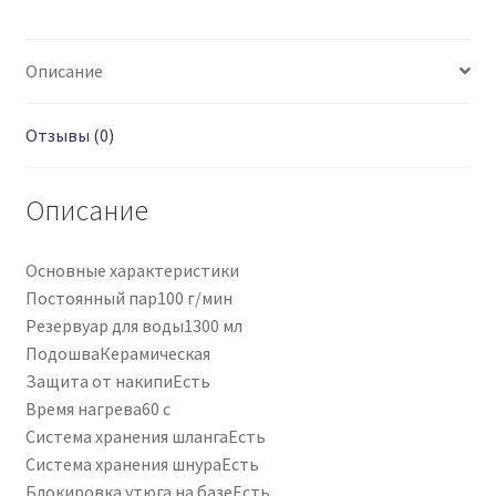
Описание
Отзывы (0)
Описание
Основные характеристики
Постоянный пар
100 г/мин
Резервуар для воды
1300 мл
Подошва
Керамическая
Защита от накипи
Есть
Время нагрева
60 с
Система хранения шланга
Есть
Система хранения шнура
Есть
Блокировка утюга на базе
Есть