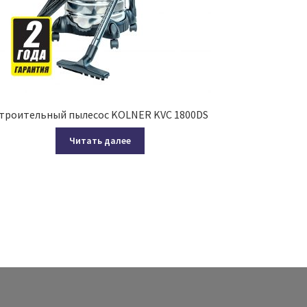
троительный пылесос KOLNER KVC 1800DS
Читать далее