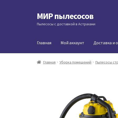
МИР пылесосов
Перейти
Перейти
к
к
Пылесосы с доставкой в Астрахани
навигации
содержимому
Главная
Мой аккаунт
Доставка и 
Главная
Уборка помещений
Пылесосы ст