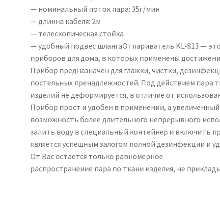
— номинальный поток пара: 35г/мин
— длинна кабеля: 2м
— телескопическая стойка
— удобный подвес шлангаОтпариватель KL-813 — это
приборов для дома, в которых применены достижени
Прибор предназначен для глажки, чистки, дезинфекц
постельных пренадлежностей. Под действием пара т
изделий не деформируется, в отличие от использован
Прибор прост и удобен в применении, а увеличенный
возможность более длительного непрерывного исполь
залить воду в специальный контейнер и включить пр
является успешным залогом полной дезинфекции и уд
От Вас остается только равномерное
распространение пара по ткани изделия, не приклады