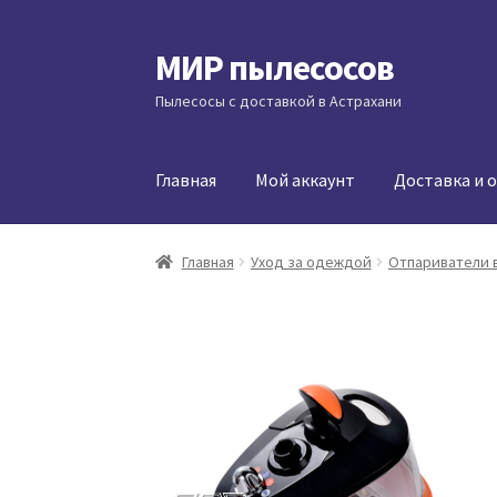
МИР пылесосов
Перейти
Перейти
к
к
Пылесосы с доставкой в Астрахани
навигации
содержимому
Главная
Мой аккаунт
Доставка и 
Главная
Уход за одеждой
Отпариватели 