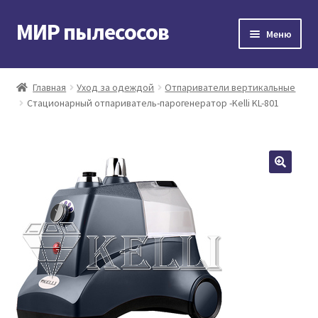
МИР пылесосов
Перейти
Перейти
Меню
к
к
навигации
содержимому
Главная
Главная
Уход за одеждой
Отпариватели вертикальные
Стационарный отпариватель-парогенератор -Kelli KL-801
Мой аккаунт
Доставка и оплата
Контакты
Корзина