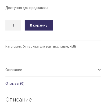
Доступно для предзаказа
Количество
В корзину
товара
Стационарный
отпариватель-
парогенератор
Категории:
Отпариватели вертикальные
,
Kelli
-
Kelli
KL-
Описание
801
Отзывы (0)
Описание