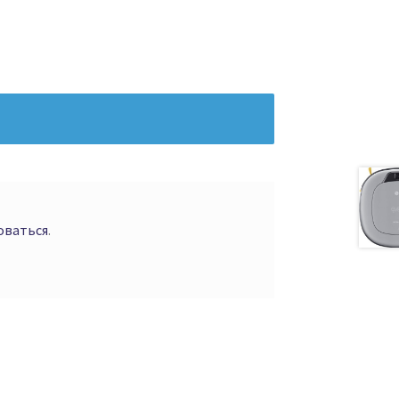
оваться
.