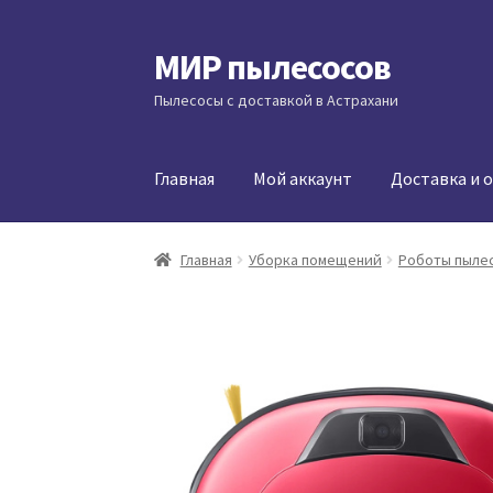
МИР пылесосов
Перейти
Перейти
к
к
Пылесосы с доставкой в Астрахани
навигации
содержимому
Главная
Мой аккаунт
Доставка и 
Главная
Уборка помещений
Роботы пыле