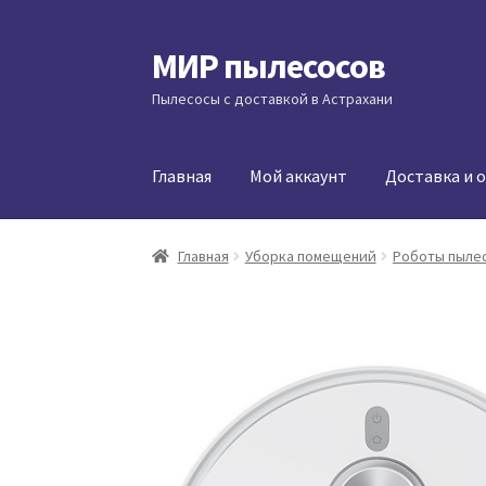
МИР пылесосов
Перейти
Перейти
к
к
Пылесосы с доставкой в Астрахани
навигации
содержимому
Главная
Мой аккаунт
Доставка и 
Главная
Уборка помещений
Роботы пыле