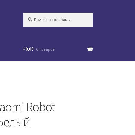
Искать:
Поиск
₽
0.00
0 товаров
aomi Robot
 Белый