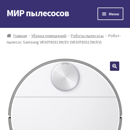
МИР пылесосов
Перейти
Перейти
Меню
к
к
навигации
содержимому
Главная
Главная
Уборка помещений
Роботы пылесосы
Робот-
пылесос Samsung VR30T80313W/EV (VR30T80313W/EV)
Мой аккаунт
Доставка и оплата
Контакты
Корзина