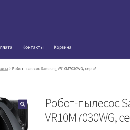
оплата
Контакты
Корзина
сосы
Робот-пылесос Samsung VR10M7030WG, серый
Робот-пылесос 
VR10M7030WG, с