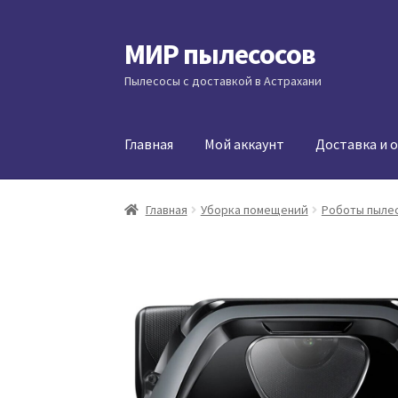
МИР пылесосов
Перейти
Перейти
к
к
Пылесосы с доставкой в Астрахани
навигации
содержимому
Главная
Мой аккаунт
Доставка и 
Главная
Уборка помещений
Роботы пыле