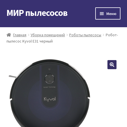
МИР пылесосов
Перейти
Перейти
Меню
к
к
навигации
содержимому
Главная
Главная
Уборка помещений
Роботы пылесосы
Робот-
пылесос Kyvol E31 черный
Мой аккаунт
Доставка и оплата
Контакты
Корзина