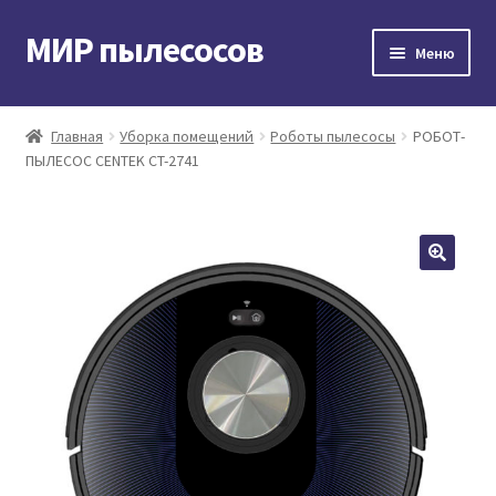
МИР пылесосов
Перейти
Перейти
Меню
к
к
навигации
содержимому
Главная
Главная
Уборка помещений
Роботы пылесосы
РОБОТ-
ПЫЛЕСОС CENTEK CT-2741
Мой аккаунт
Доставка и оплата
Контакты
Корзина