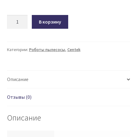
Количество
В корзину
товара
РОБОТ-
ПЫЛЕСОС
CENTEK
Категории:
Роботы пылесосы
,
Сentek
CT-
2741
Описание
Отзывы (0)
Описание