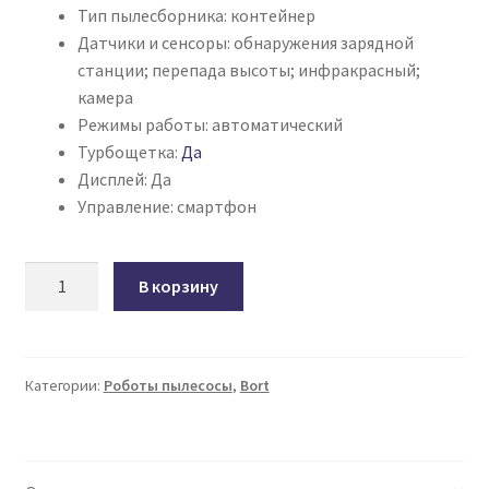
Тип пылесборника:
контейнер
Датчики и сенсоры:
обнаружения зарядной
станции; перепада высоты; инфракрасный;
камера
Режимы работы:
автоматический
Турбощетка:
Да
Дисплей:
Да
Управление:
смартфон
Количество
В корзину
товара
Робот-
пылесос
Bort
Категории:
Роботы пылесосы
,
Bort
BSS-
Vision700W