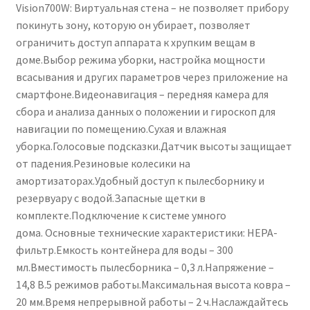
Vision700W: Виртуальная стена – не позволяет прибору
покинуть зону, которую он убирает, позволяет
ограничить доступ аппарата к хрупким вещам в
доме.Выбор режима уборки, настройка мощности
всасывания и других параметров через приложение на
смартфоне.Видеонавигация – передняя камера для
сбора и анализа данных о положении и гироскоп для
навигации по помещению.Сухая и влажная
уборка.Голосовые подсказки.Датчик высоты защищает
от падения.Резиновые колесики на
амортизаторах.Удобный доступ к пылесборнику и
резервуару с водой.Запасные щетки в
комплекте.Подключение к системе умного
дома. Основные технические характеристики: HEPA-
фильтр.Емкость контейнера для воды – 300
мл.Вместимость пылесборника – 0,3 л.Напряжение –
14,8 В.5 режимов работы.Максимальная высота ковра –
20 мм.Время непрерывной работы – 2 ч.Наслаждайтесь