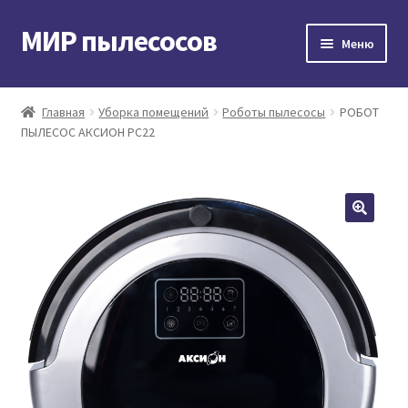
МИР пылесосов
Перейти
Перейти
Меню
к
к
навигации
содержимому
Главная
Главная
Уборка помещений
Роботы пылесосы
РОБОТ
ПЫЛЕСОС АКСИОН РС22
Мой аккаунт
Доставка и оплата
Контакты
Корзина