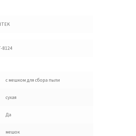
ITEK
T-8124
с мешком для сбора пыли
сухая
Да
мешок