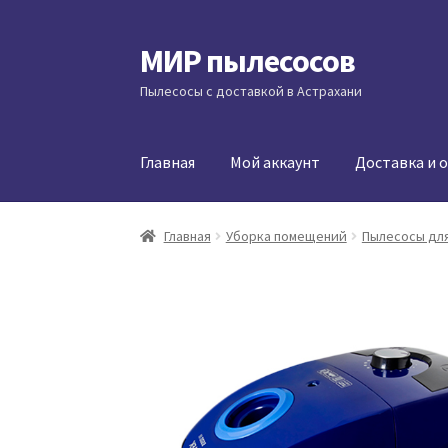
МИР пылесосов
Перейти
Перейти
к
к
Пылесосы с доставкой в Астрахани
навигации
содержимому
Главная
Мой аккаунт
Доставка и 
Главная
Уборка помещений
Пылесосы для