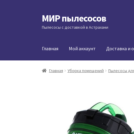
МИР пылесосов
Перейти
Перейти
к
к
Пылесосы с доставкой в Астрахани
навигации
содержимому
Главная
Мой аккаунт
Доставка и 
Главная
Уборка помещений
Пылесосы для