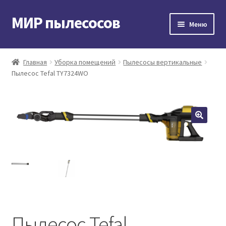
МИР пылесосов
Перейти
Перейти
Меню
к
к
навигации
содержимому
Главная
Главная
Уборка помещений
Пылесосы вертикальные
Пылесос Tefal TY7324WO
Мой аккаунт
Доставка и оплата
Контакты
Корзина
Пылесос Tefal