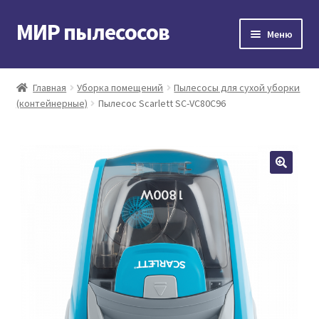
МИР пылесосов
Перейти
Перейти
Меню
к
к
навигации
содержимому
Главная
Главная
Уборка помещений
Пылесосы для сухой уборки
(контейнерные)
Пылесос Scarlett SC-VC80C96
Мой аккаунт
Доставка и оплата
Контакты
Корзина