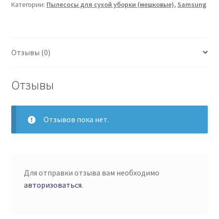
VC2500M
Категории:
Пылесосы для сухой уборки (мешковые)
,
Samsung
зеленый
Отзывы (0)
Отзывы
Отзывов пока нет.
Для отправки отзыва вам необходимо
авторизоваться
.