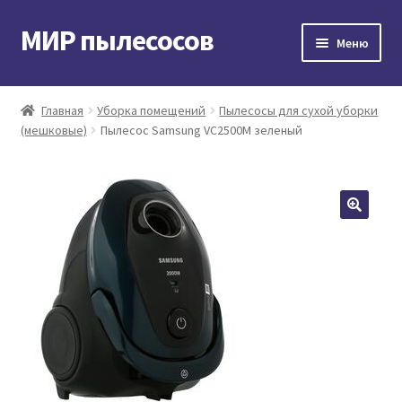
МИР пылесосов
Перейти
Перейти
Меню
к
к
навигации
содержимому
Главная
Главная
Уборка помещений
Пылесосы для сухой уборки
(мешковые)
Пылесос Samsung VC2500M зеленый
Мой аккаунт
Доставка и оплата
Контакты
Корзина