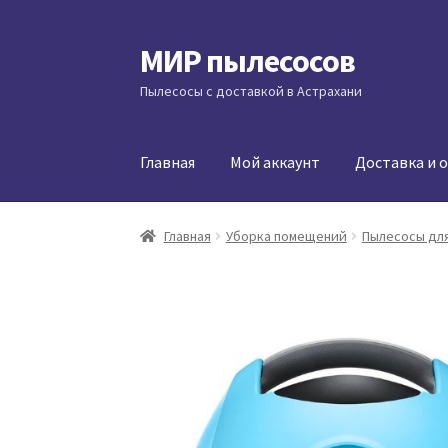
МИР пылесосов
Перейти
Перейти
к
к
Пылесосы с доставкой в Астрахани
навигации
содержимому
Главная
Мой аккаунт
Доставка и 
Главная
Уборка помещений
Пылесосы для