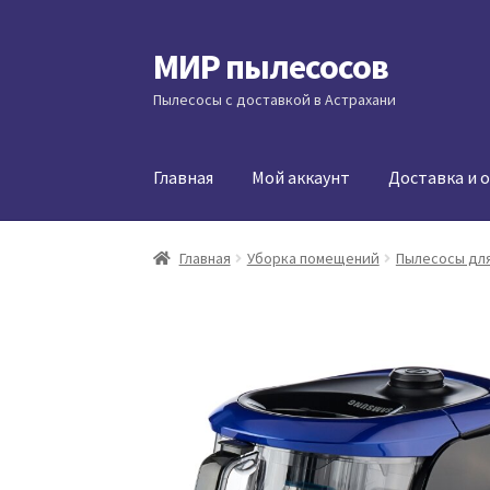
МИР пылесосов
Перейти
Перейти
к
к
Пылесосы с доставкой в Астрахани
навигации
содержимому
Главная
Мой аккаунт
Доставка и 
Главная
Уборка помещений
Пылесосы для