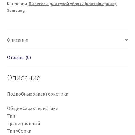
SC8836
Категории:
Пылесосы для сухой уборки (контейнерные)
,
Samsung
Описание
Отзывы (0)
Описание
Подробные характеристики
Общие характеристики
Тип
традиционный
Тип уборки