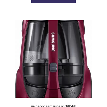
пылесос samsung vcc885hh