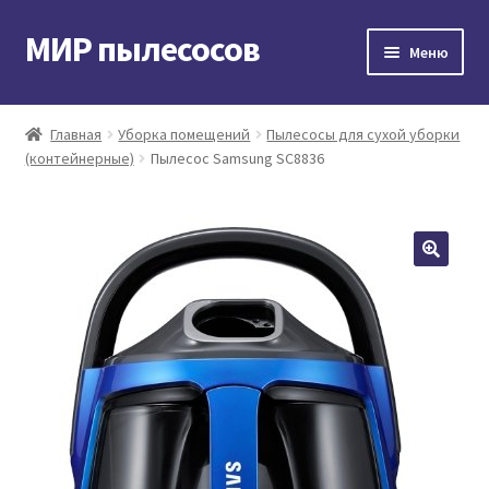
МИР пылесосов
Перейти
Перейти
Меню
к
к
навигации
содержимому
Главная
Главная
Уборка помещений
Пылесосы для сухой уборки
(контейнерные)
Пылесос Samsung SC8836
Мой аккаунт
Доставка и оплата
Контакты
Корзина