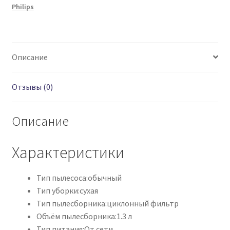
Philips
Описание
Отзывы (0)
Описание
Характеристики
Тип пылесоса:
обычный
Тип уборки:
сухая
Тип пылесборника:
циклонный фильтр
Объём пылесборника:
1.3 л
Тип питания:
От сети