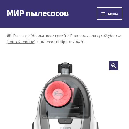
МИР пылесосов
Перейти
Перейти
Меню
к
к
навигации
содержимому
Главная
Главная
Уборка помещений
Пылесосы для сухой уборки
(контейнерные)
Пылесос Philips XB2042/01
Мой аккаунт
Доставка и оплата
Контакты
Корзина