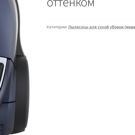
оттенком
Категории:
Пылесосы для сухой уборки (меш