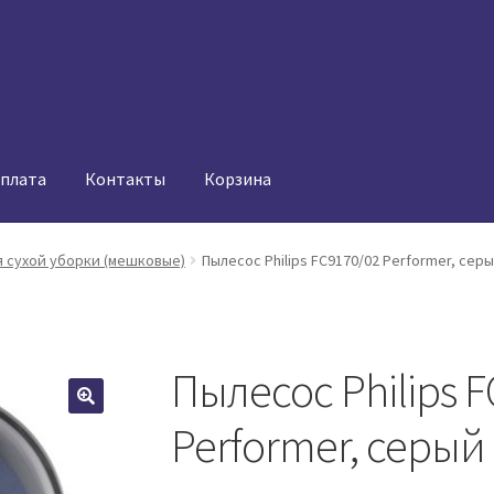
оплата
Контакты
Корзина
 сухой уборки (мешковые)
Пылесос Philips FC9170/02 Performer, сер
Пылесос Philips 
Performer, серый