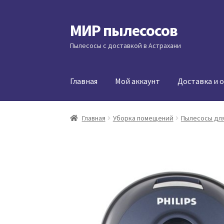
МИР пылесосов
Перейти
Перейти
к
к
Пылесосы с доставкой в Астрахани
навигации
содержимому
Главная
Мой аккаунт
Доставка и 
Главная
Уборка помещений
Пылесосы для