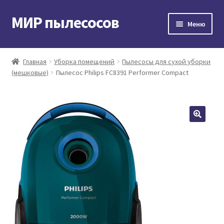
МИР пылесосов
Перейти
Перейти
Меню
к
к
навигации
содержимому
Главная
Главная
Уборка помещений
Пылесосы для сухой уборки
(мешковые)
Пылесос Philips FC8391 Performer Compact
Мой аккаунт
Доставка и оплата
Контакты
Корзина