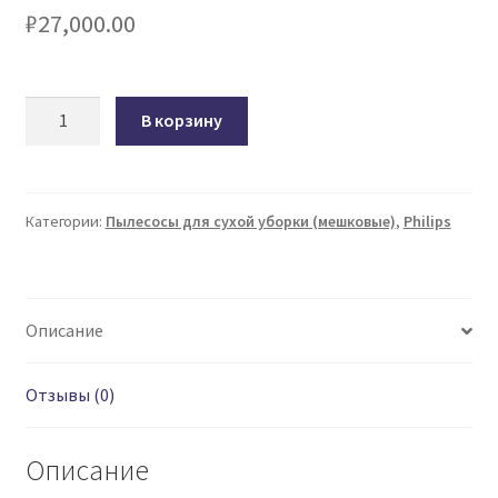
₽
27,000.00
Количество
В корзину
товара
Пылесос
Philips
FC8391
Категории:
Пылесосы для сухой уборки (мешковые)
,
Philips
Performer
Compact
Описание
Отзывы (0)
Описание