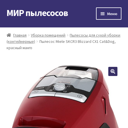
МИР пылесосов
Перейти
Перейти
Меню
к
к
навигации
содержимому
Главная
Главная
Уборка помещений
Пылесосы для сухой уборки
(контейнерные)
Пылесос Miele SKCR3 Blizzard CX1 Cat&Dog,
Мой аккаунт
красный манго
Доставка и оплата
Контакты
Корзина