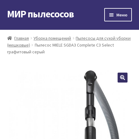
МИР пылесосов
Перейти
Перейти
Меню
к
к
навигации
содержимому
Главная
Главная
Уборка помещений
Пылесосы для сухой уборки
(мешковые)
Пылесос MIELE SGDA3 Complete C3 Select
Мой аккаунт
графитовый серый
Доставка и оплата
Контакты
Корзина