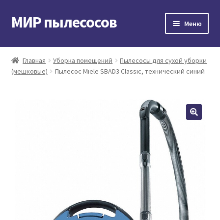
МИР пылесосов
Перейти
Перейти
Меню
к
к
навигации
содержимому
Главная
Главная
Уборка помещений
Пылесосы для сухой уборки
(мешковые)
Пылесос Miele SBAD3 Classic, технический синий
Мой аккаунт
Доставка и оплата
Контакты
Корзина