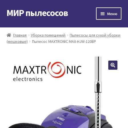
МИР пылесосов
Перейти
Перейти
Меню
к
к
навигации
содержимому
Главная
Главная
Уборка помещений
Пылесосы для сухой уборки
(мешковые)
Пылесос MAXTRONIC MAX-HJW-1208P
Мой аккаунт
Доставка и оплата
Контакты
Корзина