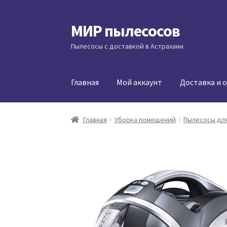
МИР пылесосов
Перейти
Перейти
к
к
Пылесосы с доставкой в Астрахани
навигации
содержимому
Главная
Мой аккаунт
Доставка и 
Главная
Уборка помещений
Пылесосы для