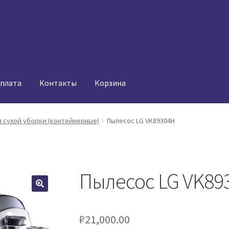
оплата
Контакты
Корзина
 сухой уборки (контейнерные)
Пылесос LG VK89304H
Пылесос LG VK89
₽
21,000.00