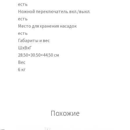
есть
Ножной переключатель вкл./выкл.
есть
Место для хранения насадок
есть
Габариты и вес
ШхВхГ
28.50×30.50×44.50 см
Вес
6 кг
Похожие