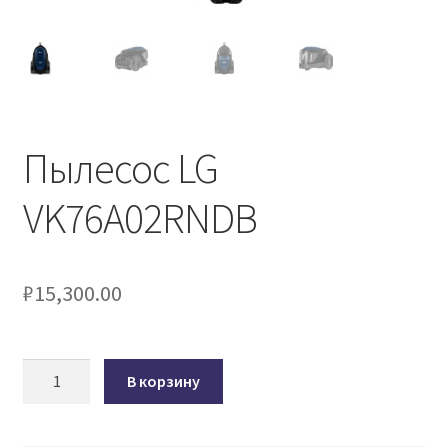
Пылесос LG
VK76A02RNDB
₽
15,300.00
Количество
В корзину
товара
Пылесос
LG