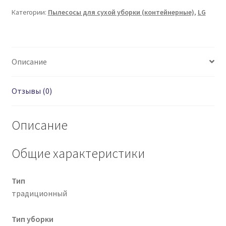
VK76A02RNDB
Категории:
Пылесосы для сухой уборки (контейнерные)
,
LG
Описание
Отзывы (0)
Описание
Общие характеристики
Тип
традиционный
Тип уборки