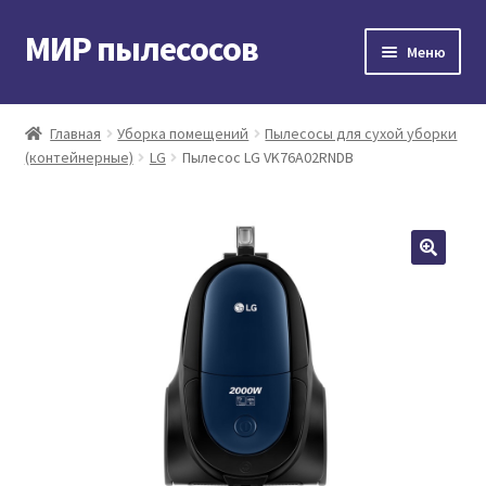
МИР пылесосов
Перейти
Перейти
Меню
к
к
навигации
содержимому
Главная
Главная
Уборка помещений
Пылесосы для сухой уборки
(контейнерные)
LG
Пылесос LG VK76A02RNDB
Мой аккаунт
Доставка и оплата
Контакты
Корзина