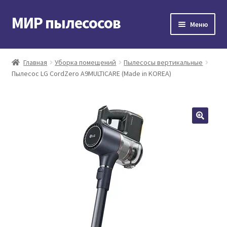
МИР пылесосов
Перейти
Перейти
Меню
к
к
навигации
содержимому
Главная
Главная
Уборка помещений
Пылесосы вертикальные
Пылесос LG CordZero A9MULTICARE (Made in KOREA)
Мой аккаунт
Доставка и оплата
Контакты
Корзина