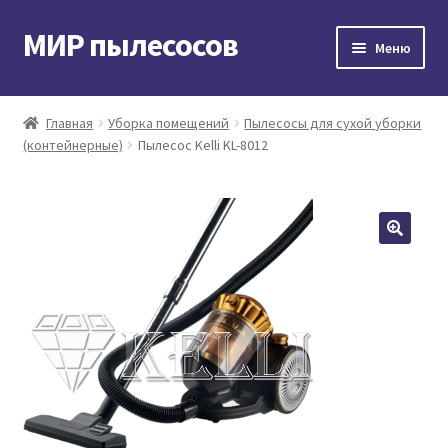
МИР пылесосов
Перейти
Перейти
Меню
к
к
навигации
содержимому
Главная
Главная
Уборка помещений
Пылесосы для сухой уборки
(контейнерные)
Пылесос Kelli KL-8012
Мой аккаунт
Доставка и оплата
Контакты
Корзина