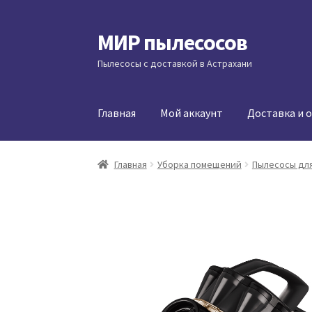
МИР пылесосов
Перейти
Перейти
к
к
Пылесосы с доставкой в Астрахани
навигации
содержимому
Главная
Мой аккаунт
Доставка и 
Главная
Уборка помещений
Пылесосы для