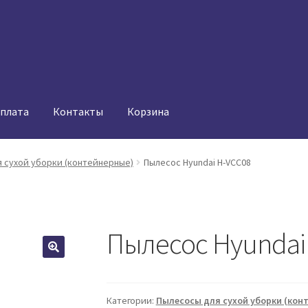
оплата
Контакты
Корзина
 сухой уборки (контейнерные)
Пылесос Hyundai H-VCC08
Пылесос Hyundai
Категории:
Пылесосы для сухой уборки (кон