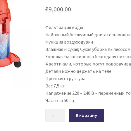
₽
9,000.00
Фильтрация воды
Байпасный бесшумный двигатель мощно
Функция воздуходувки
Влажная и сухая; Сухая уборка пылесос
Хорошая балансировка благодаря низко
4 вертикали, которые могут поворачиват
Детали можно держать на теле
Прочная структура
Вес 7,5 кг
Напряжение 220 – 240 В ~ переменный то
Частота 50 Гц
Количество
В корзину
товара
Пылесос