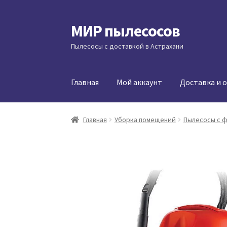
МИР пылесосов
Перейти
Перейти
к
к
Пылесосы с доставкой в Астрахани
навигации
содержимому
Главная
Мой аккаунт
Доставка и 
Главная
Уборка помещений
Пылесосы с 