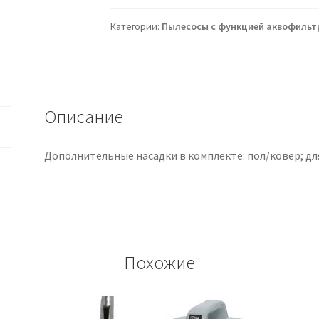
Harlem
Aqua
Категории:
Пылесосы с функцией аквофильт
HSV-
1710
(ТУРЦИЯ)
Описание
Дополнительные насадки в комплекте: пол/ковер; для
Похожие