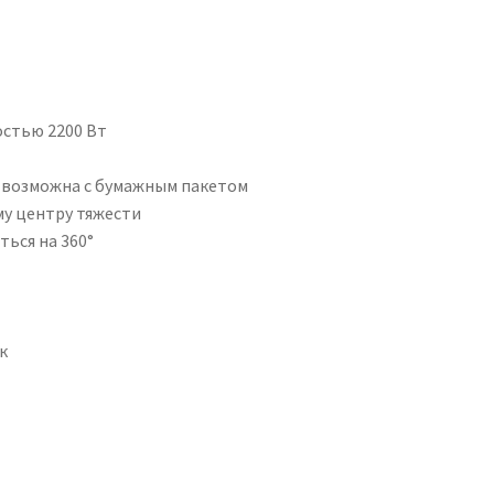
стью 2200 Вт
ом возможна с бумажным пакетом
му центру тяжести
ься на 360°
к