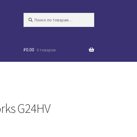
Искать:
Поиск
₽
0.00
0 товаров
rks G24HV
й