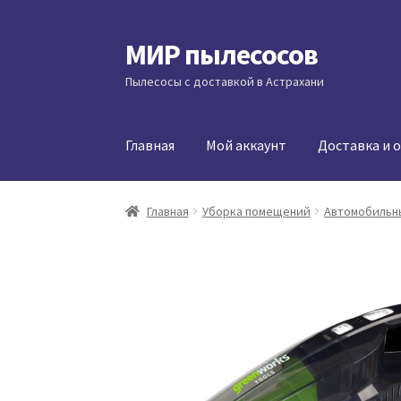
МИР пылесосов
Перейти
Перейти
к
к
Пылесосы с доставкой в Астрахани
навигации
содержимому
Главная
Мой аккаунт
Доставка и 
Главная
Уборка помещений
Автомобильн