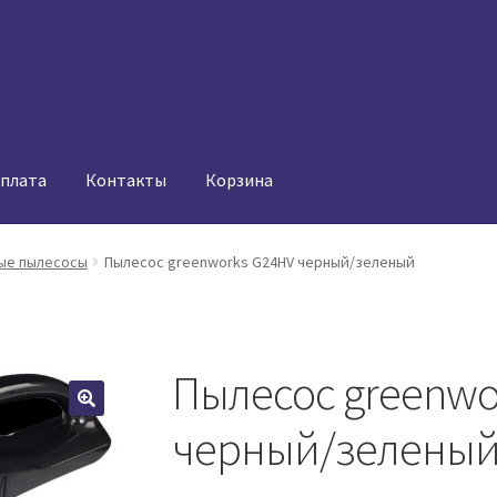
оплата
Контакты
Корзина
ые пылесосы
Пылесос greenworks G24HV черный/зеленый
Пылесос greenwo
черный/зелены