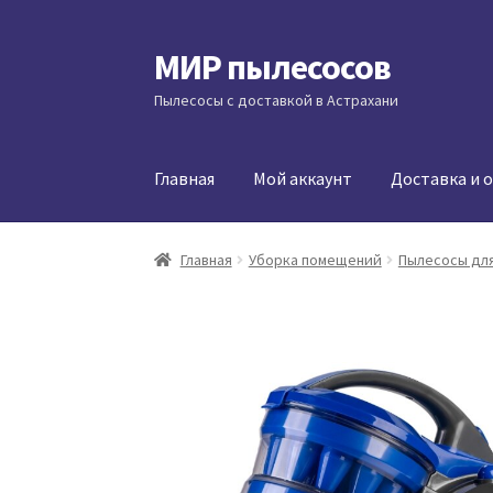
МИР пылесосов
Перейти
Перейти
к
к
Пылесосы с доставкой в Астрахани
навигации
содержимому
Главная
Мой аккаунт
Доставка и 
Главная
Уборка помещений
Пылесосы для