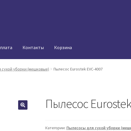
оплата
Контакты
Корзина
 сухой уборки (мешковые)
Пылесос Eurostek EVC-4007
Пылесос Eurostek
Категории:
Пылесосы для сухой уборки (меш