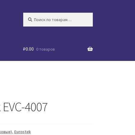
Искать:
Поиск
₽
0.00
0 товаров
 EVC-4007
ковые)
,
Eurostek