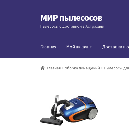
МИР пылесосов
Перейти
Перейти
к
к
Пылесосы с доставкой в Астрахани
навигации
содержимому
Главная
Мой аккаунт
Доставка и 
Главная
Уборка помещений
Пылесосы для