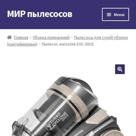
МИР пылесосов
Перейти
Перейти
Меню
к
к
навигации
содержимому
Главная
Главная
Уборка помещений
Пылесосы для сухой уборки
(контейнерные)
Пылесос eurostek EVC-3010
Мой аккаунт
Доставка и оплата
Контакты
Корзина