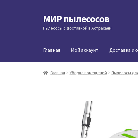
МИР пылесосов
Перейти
Перейти
к
к
Пылесосы с доставкой в Астрахани
навигации
содержимому
Главная
Мой аккаунт
Доставка и 
Главная
Уборка помещений
Пылесосы для