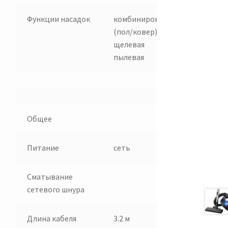
Функции
насадок
комбинированная
(пол/ковер)
щелевая
пылевая
Общее
Питание
сеть
Сматывание
сетевого
шнура
Длина
кабеля
3.2 м