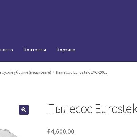
оплата
Контакты
Корзина
 сухой уборки (мешковые)
Пылесос Eurostek EVC-2001
Пылесос Eurostek
₽
4,600.00