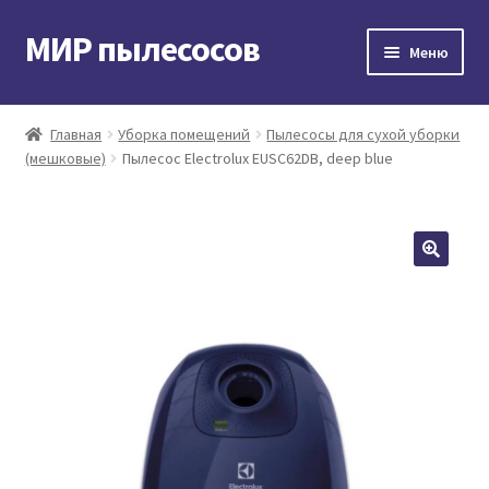
МИР пылесосов
Перейти
Перейти
Меню
к
к
навигации
содержимому
Главная
Главная
Уборка помещений
Пылесосы для сухой уборки
(мешковые)
Пылесос Electrolux EUSC62DB, deep blue
Мой аккаунт
Доставка и оплата
Контакты
Корзина