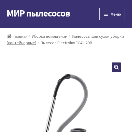
МИР пылесосов
Перейти
Перейти
Меню
к
к
навигации
содержимому
Главная
Главная
Уборка помещений
Пылесосы для сухой уборки
(контейнерные)
Пылесос Electrolux EC41-2DB
Мой аккаунт
Доставка и оплата
Контакты
Корзина