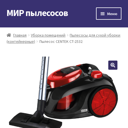
МИР пылесосов
Перейти
Перейти
Меню
к
к
навигации
содержимому
Главная
Главная
Уборка помещений
Пылесосы для сухой уборки
(контейнерные)
Пылесос CENTEK CT-2532
Мой аккаунт
Доставка и оплата
Контакты
Корзина