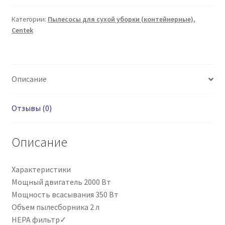
CENTEK
CT-
Категории:
Пылесосы для сухой уборки (контейнерные)
,
Centek
2532
Описание
Отзывы (0)
Описание
Характеристики
Мощный двигатель 2000 Вт
Мощность всасывания 350 Вт
Объем пылесборника 2 л
HEPA фильтр✓