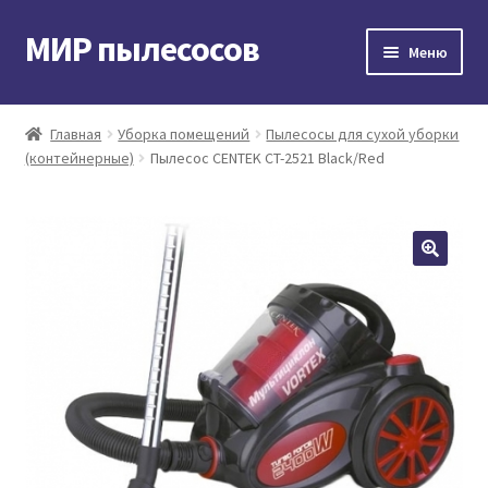
МИР пылесосов
Перейти
Перейти
Меню
к
к
навигации
содержимому
Главная
Главная
Уборка помещений
Пылесосы для сухой уборки
(контейнерные)
Пылесос CENTEK CT-2521 Black/Red
Мой аккаунт
Доставка и оплата
Контакты
Корзина