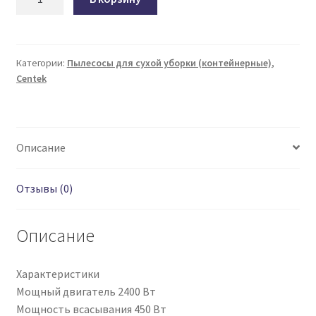
товара
Пылесос
CENTEK
CT-
Категории:
Пылесосы для сухой уборки (контейнерные)
,
Centek
2521
Black/Red
Описание
Отзывы (0)
Описание
Характеристики
Мощный двигатель 2400 Вт
Мощность всасывания 450 Вт